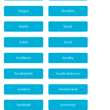
Stugun
Sturefors
Sturkö
Styrsö
Sulvik
Sund
Sundborn
Sundby
Sundbyholm
Sundhultsbrunn
Sundom
Sundsstrand
Sundsvall
Sunnansjö