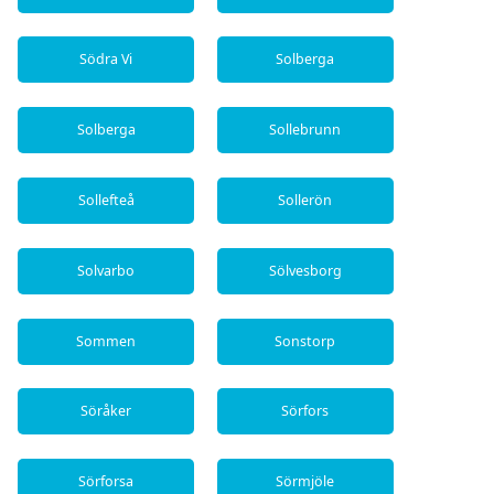
Södra Vi
Solberga
Solberga
Sollebrunn
Sollefteå
Sollerön
Solvarbo
Sölvesborg
Sommen
Sonstorp
Söråker
Sörfors
Sörforsa
Sörmjöle