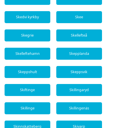
Skedvi kyrkby
Skee
Skegrie
Skellefteå
Skelleftehamn
Skepplanda
Skeppshult
Skeppsvik
Skiftinge
Skillingaryd
Skillinge
Skillingenäs
Skinnskatteberg
Skivarp