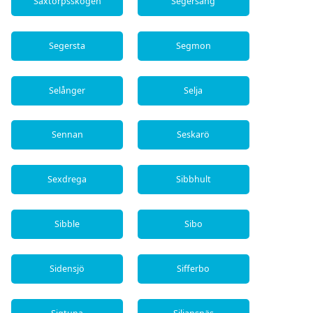
Saxtorpsskogen
Segersäng
Segersta
Segmon
Selånger
Selja
Sennan
Seskarö
Sexdrega
Sibbhult
Sibble
Sibo
Sidensjö
Sifferbo