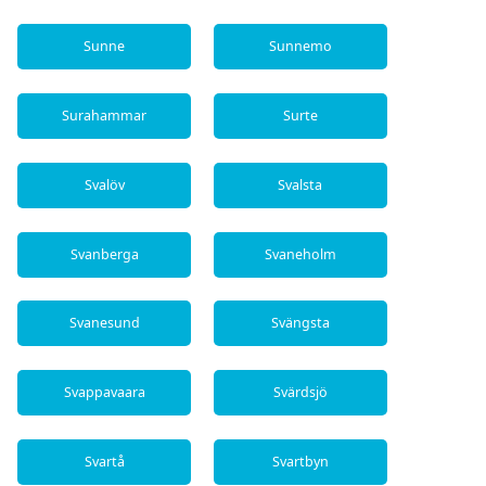
Sunne
Sunnemo
Surahammar
Surte
Svalöv
Svalsta
Svanberga
Svaneholm
Svanesund
Svängsta
Svappavaara
Svärdsjö
Svartå
Svartbyn