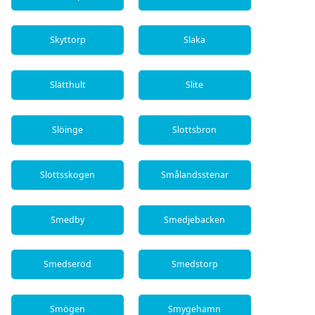
Skyttorp
Slaka
Slätthult
Slite
Slöinge
Slottsbron
Slottsskogen
Smålandsstenar
Smedby
Smedjebacken
Smedseröd
Smedstorp
Smögen
Smygehamn