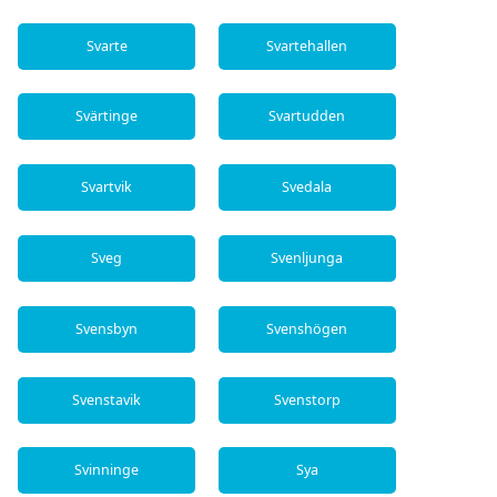
Svarte
Svartehallen
Svärtinge
Svartudden
Svartvik
Svedala
Sveg
Svenljunga
Svensbyn
Svenshögen
Svenstavik
Svenstorp
Svinninge
Sya