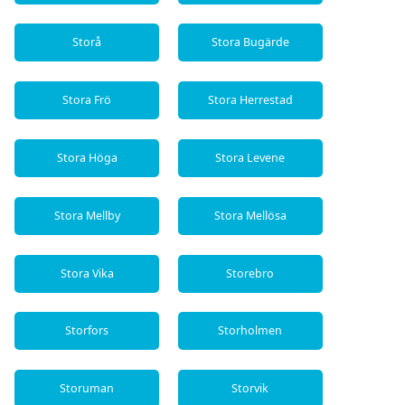
Storå
Stora Bugärde
Stora Frö
Stora Herrestad
Stora Höga
Stora Levene
Stora Mellby
Stora Mellösa
Stora Vika
Storebro
Storfors
Storholmen
Storuman
Storvik