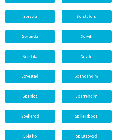
Sorsele
Sörstafors
Sorunda
Sörvik
Sösdala
Sövde
Sövestad
Spångsholm
Spånlöt
Sparreholm
Spekeröd
Spillersboda
Spjälkö
Spjutsbygd