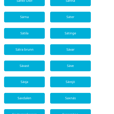
Sankt Olof
Sänna
Särna
Säter
Sätila
Sätinge
Sätra brunn
Sävar
Sävast
Säve
Sävja
Sävsjö
Saxdalen
Saxnäs