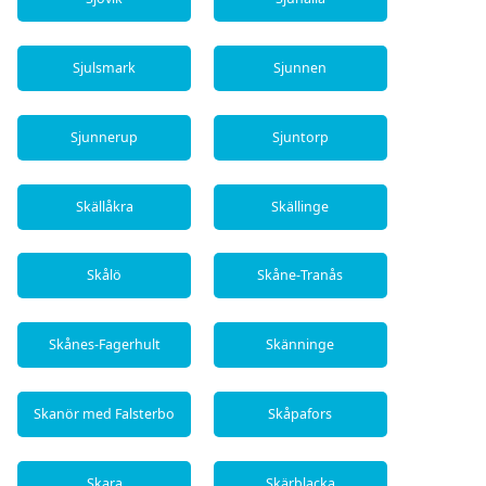
Sjulsmark
Sjunnen
Sjunnerup
Sjuntorp
Skällåkra
Skällinge
Skålö
Skåne-Tranås
Skånes-Fagerhult
Skänninge
Skanör med Falsterbo
Skåpafors
Skara
Skärblacka