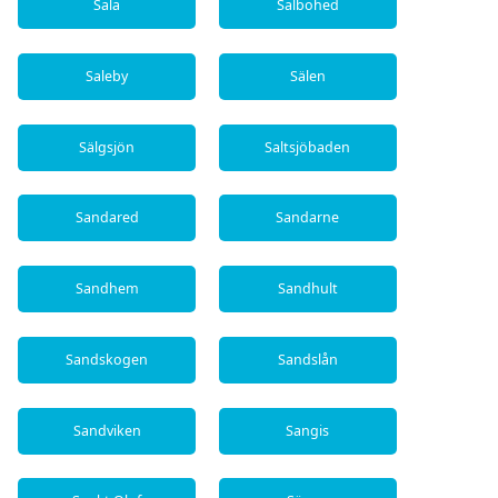
Sala
Salbohed
Saleby
Sälen
Sälgsjön
Saltsjöbaden
Sandared
Sandarne
Sandhem
Sandhult
Sandskogen
Sandslån
Sandviken
Sangis