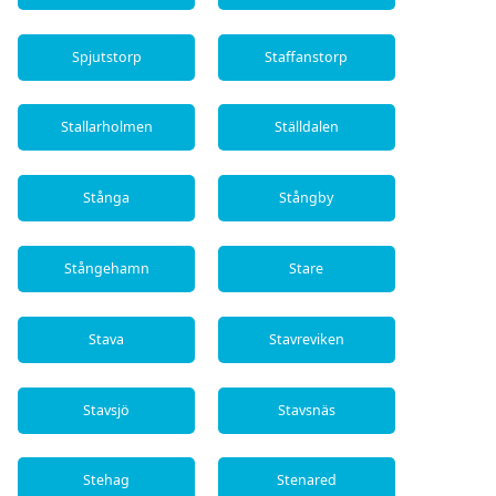
Spjutstorp
Staffanstorp
Stallarholmen
Ställdalen
Stånga
Stångby
Stångehamn
Stare
Stava
Stavreviken
Stavsjö
Stavsnäs
Stehag
Stenared