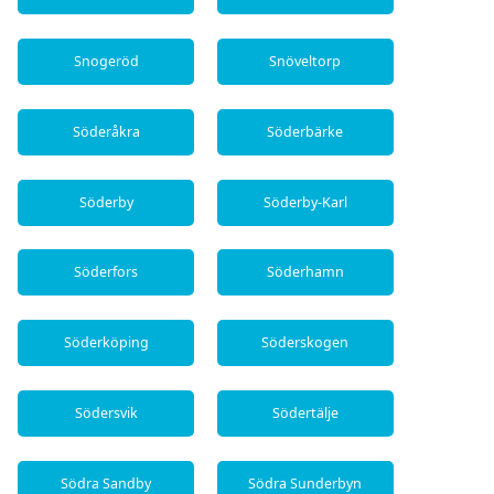
Snogeröd
Snöveltorp
Söderåkra
Söderbärke
Söderby
Söderby-Karl
Söderfors
Söderhamn
Söderköping
Söderskogen
Södersvik
Södertälje
Södra Sandby
Södra Sunderbyn