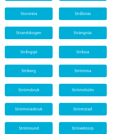
Storvreta
Strålsnäs
Strandskogen
Strängnäs
Strångsjö
Stråssa
Striberg
Strömma
Strömsbruk
Strömsholm
Strömsnäsbruk
Strömstad
Strömsund
Strövelstorp