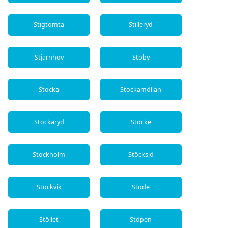
Stigtomta
Stilleryd
Stjärnhov
Stoby
Stocka
Stockamöllan
Stockaryd
Stöcke
Stockholm
Stöcksjö
Stockvik
Stöde
Stöllet
Stöpen