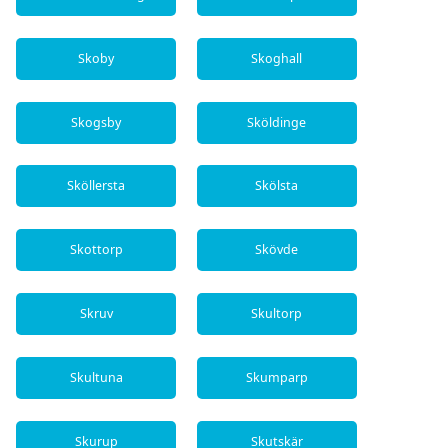
Skoby
Skoghall
Skogsby
Sköldinge
Sköllersta
Skölsta
Skottorp
Skövde
Skruv
Skultorp
Skultuna
Skumparp
Skurup
Skutskär