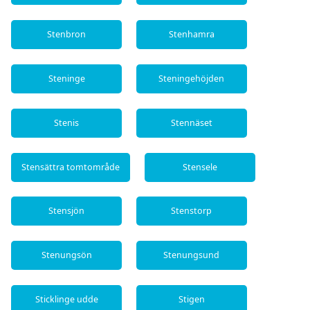
Stenbron
Stenhamra
Steninge
Steningehöjden
Stenis
Stennäset
Stensättra tomtområde
Stensele
Stensjön
Stenstorp
Stenungsön
Stenungsund
Sticklinge udde
Stigen