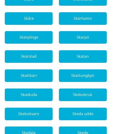
Skåre
Skärhamn
Skärplinge
Skarpö
Skärstad
Skatan
Skattkärr
Skattungbyn
Skavkulla
Skebobruk
Skebokvarn
Skeda udde
Skedala
Skede