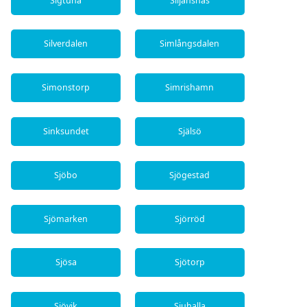
Sigtuna
Siljansnäs
Silverdalen
Simlångsdalen
Simonstorp
Simrishamn
Sinksundet
Själsö
Sjöbo
Sjögestad
Sjömarken
Sjörröd
Sjösa
Sjötorp
Sjövik
Sjuhalla