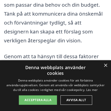
som passar dina behov och din budget.
Tänk på att kommunicera dina önskemål
och förväntningar tydligt, så att
designern kan skapa ett förslag som
verkligen återspeglar din vision.
Genom att ta hänsyn till dessa faktorer
×
och arbeta tillsammans med rätt
Denna webbplats använder
cookies
trädgårdsdesignföretag kan du
Denna webbplats använder cookies för att förbättra
säkerställa att du får en trädgård som
användarupplevelsen. Genom att använda vår webbplats samtycker
du till alla cookies i enlighet med vår cookiepolicy.
Läs mer
inte bara är vacker utan också anpassad
efter dina specifika krav. Den bästa
ACCEPTERA ALLA
AVVISA ALLT
trädgårdsdesignen är den som fungerar