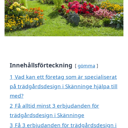
Innehållsförteckning
gömma
1
Vad kan ett företag som är specialiserat
på trädgårdsdesign i Skänninge hjälpa till
med?
2
Få alltid minst 3 erbjudanden för
trädgårdsdesign i Skänninge
3
Få 3 erbjudanden för trädgårdsdesign i