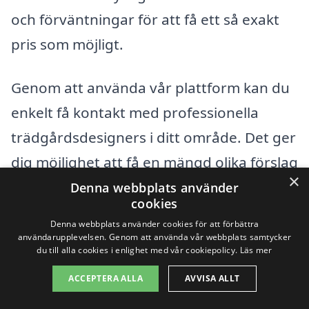
och förväntningar för att få ett så exakt
pris som möjligt.
Genom att använda vår plattform kan du
enkelt få kontakt med professionella
trädgårdsdesigners i ditt område. Det ger
dig möjlighet att få en mängd olika förslag
×
och priser, vilket gör det lättare att fatta
Denna webbplats använder
cookies
ett informerat beslut.
Denna webbplats använder cookies för att förbättra
användarupplevelsen. Genom att använda vår webbplats samtycker
du till alla cookies i enlighet med vår cookiepolicy.
Läs mer
Få 3 erbjudanden, gratis och utan
ACCEPTERA ALLA
AVVISA ALLT
förpliktelser