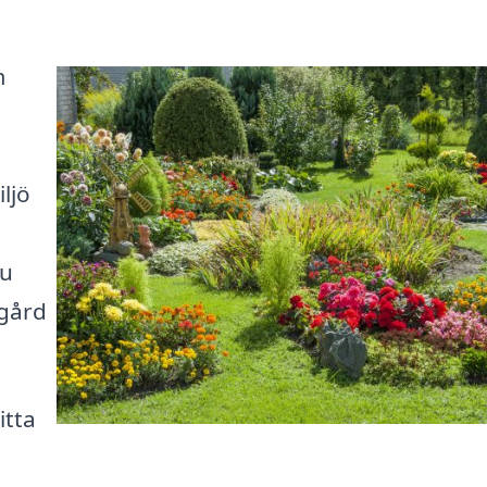
m
ljö
du
dgård
itta