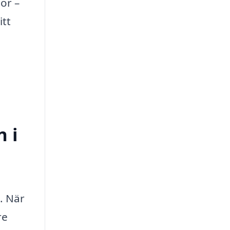
or –
itt
n i
l. När
re