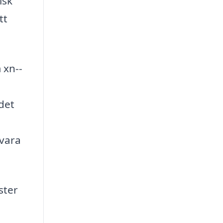
isk
tt
 xn--
det
 vara
ster