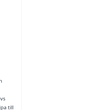
n
ävs
pa till