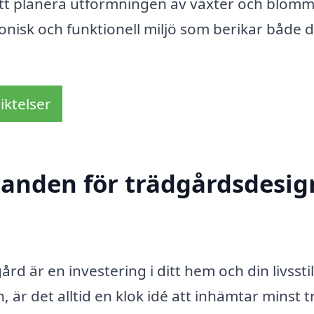
tt planera utformningen av växter och blomm
isk och funktionell miljö som berikar både d
iktelser
danden för trädgårdsdesig
rd är en investering i ditt hem och din livssti
är det alltid en klok idé att inhämtar minst t