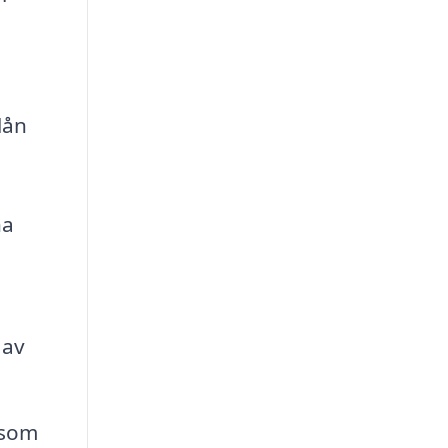
lån
na
 av
 som