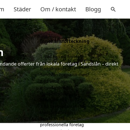
m
Städer
Om / kontakt
Blogg
Innehållsförteckning
n
gömma
1
Vad kan ett företag
som är specialiserat på
ndande offerter från lokala företag i Sandslån – direkt
trädgårdsdesign i
Sandslån hjälpa till med?
2
Få alltid minst 3
erbjudanden för
trädgårdsdesign i
Sandslån
3
Få 3 erbjudanden för
trädgårdsdesign i
Sandslån från
professionella företag