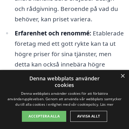
och rådgivning. Beroende på vad du
behöver, kan priset variera.
Erfarenhet och renommé:
Etablerade
företag med ett gott rykte kan ta ut
högre priser för sina tjänster, men
detta kan också innebära högre
kvalitet och bättre resultat.
×
Denna webbplats använder
cookies
För att få den bästa möjliga tjänsten till
Denna webbplats använder cookies för att förbättra
användarupplevelsen. Genom att använda vår webbplats samtycker
ett rimligt pris är det alltid en god idé att
du till alla cookies i enlighet med vår cookiepolicy.
Läs mer
jämföra flera olika erbjudanden. Genom
ACCEPTERA ALLA
AVVISA ALLT
att använda vår plattform kan du enkelt