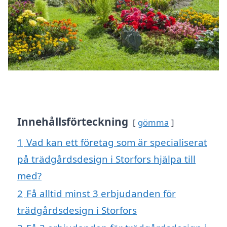
Innehållsförteckning
gömma
1
Vad kan ett företag som är specialiserat
på trädgårdsdesign i Storfors hjälpa till
med?
2
Få alltid minst 3 erbjudanden för
trädgårdsdesign i Storfors