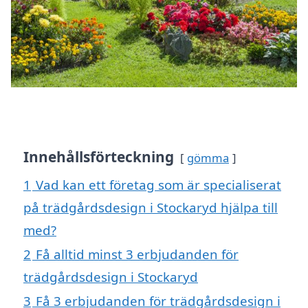
Innehållsförteckning
gömma
1
Vad kan ett företag som är specialiserat
på trädgårdsdesign i Stockaryd hjälpa till
med?
2
Få alltid minst 3 erbjudanden för
trädgårdsdesign i Stockaryd
3
Få 3 erbjudanden för trädgårdsdesign i