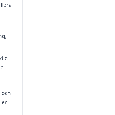
llera
ng,
 dig
la
p och
ler