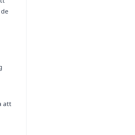
tt
 de
g
 att