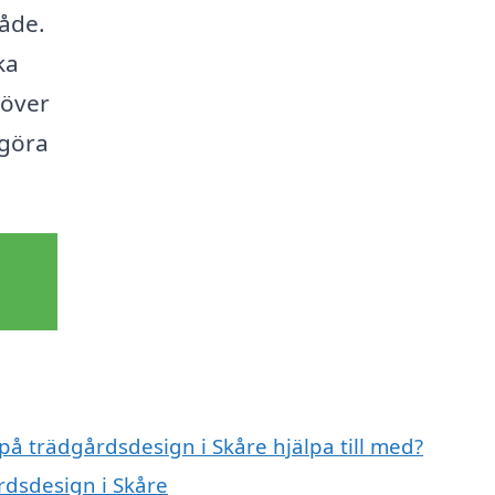
råde.
ka
 över
 göra
 på trädgårdsdesign i Skåre hjälpa till med?
rdsdesign i Skåre