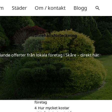
m
Städer
Om / kontakt
Blogg
Innehållsförteckning
gömma
1
Vad kan ett företag
som är specialiserat på
nde offerter från lokala företag i Skåre – direkt här.
trädgårdsdesign i Skåre
hjälpa till med?
2
Få alltid minst 3
erbjudanden för
trädgårdsdesign i Skåre
3
Få 3 erbjudanden för
trädgårdsdesign i Skåre
från professionella
företag
4
Hur mycket kostar