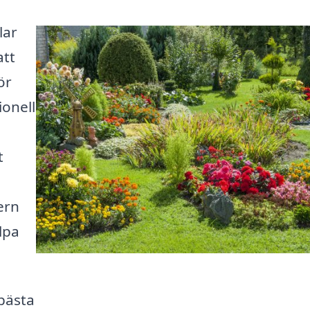
lar
att
ör
ionell
t
ern
lpa
 bästa