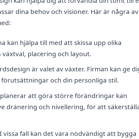
gn kan hjälpa dig att förvandla din tomt till e
sar dina behov och visioner. Här är några av
med:
 kan hjälpa till med att skissa upp olika
växtval, placering och layout.
rdsdesign är valet av växter. Firman kan ge di
örutsättningar och din personliga stil.
lanerar att göra större förändringar kan
e dränering och nivellering, för att säkerställa
I vissa fall kan det vara nödvändigt att bygga