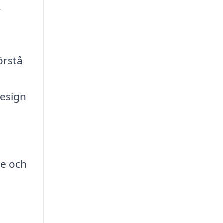
r
örstå
design
de och