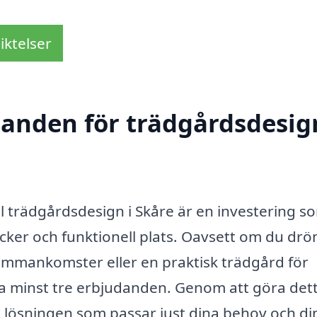
iktelser
danden för trädgårdsdesig
l trädgårdsdesign i Skåre är en investering s
acker och funktionell plats. Oavsett om du d
sammankomster eller en praktisk trädgård för
ämta minst tre erbjudanden. Genom att göra det
a lösningen som passar just dina behov och di