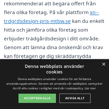
rekommenderat att begära offert från
flera olika företag. På vår plattform
xn--
trdgrdsdesign-pris-mtbw.se
kan du enkelt
hitta och jämföra olika företag som
erbjuder trädgårdsdesign i ditt område.
Genom att lämna dina önskemål och krav
kan företagen ge dig skräddarsydda
×
erbjudanden som passar din budget och
Denna webbplats använder
cookies
dina visioner. Att göra en grundlig
Denna webbplats använder cookies för att förbättra
undersökning och jämföra olika alternativ
användarupplevelsen. Genom att använda vår webbplats samtycker
du till alla cookies i enlighet med vår cookiepolicy.
Läs mer
kan hjälpa dig att få den bästa
ACCEPTERA ALLA
AVVISA ALLT
prissättningen och den stil du önskar för
din trädgård.