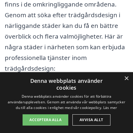
finns i de omkringliggande områdena.
Genom att söka efter trädgårdsdesign i
närliggande städer kan du få en bättre
överblick och flera valmöjligheter. Här är
några städer i närheten som kan erbjuda
professionella tjänster inom
trädgårdsdesign:
×
Denna webbplats använder
Västerås
cookies
Denna webbplats använder cookies för att förbättra
Kopparberg
användarupplevelsen. Genom att använda vår webbplats samtycker
du till alla cookies i enlighet med vår cookiepolicy.
Läs mer
Hallstahammar
ACCEPTERA ALLA
AVVISA ALLT
Surahammar