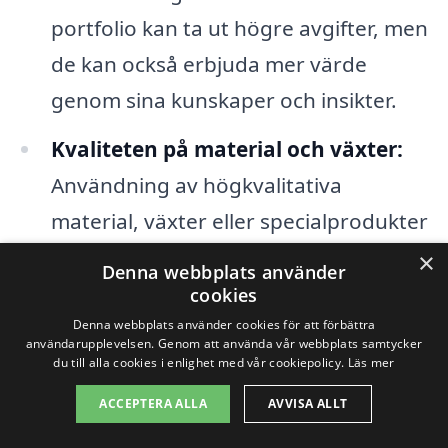
portfolio kan ta ut högre avgifter, men
de kan också erbjuda mer värde
genom sina kunskaper och insikter.
Kvaliteten på material och växter:
Användning av högkvalitativa
material, växter eller specialprodukter
kan påverka det totala priset. Att välja
×
Denna webbplats använder
hållbara och väderbeständiga
cookies
material kan dock spara pengar på
Denna webbplats använder cookies för att förbättra
användarupplevelsen. Genom att använda vår webbplats samtycker
lång sikt.
du till alla cookies i enlighet med vår cookiepolicy.
Läs mer
ACCEPTERA ALLA
AVVISA ALLT
Geografiskt läge:
Kostnaderna kan