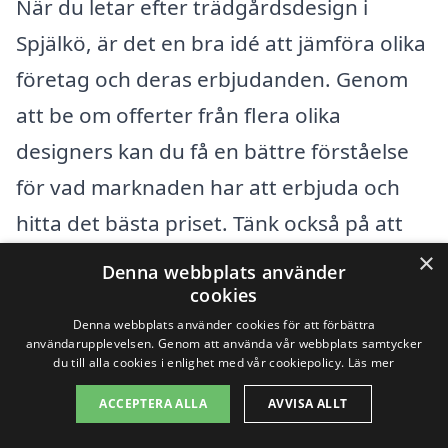
När du letar efter trädgårdsdesign i
Spjälkö, är det en bra idé att jämföra olika
företag och deras erbjudanden. Genom
att be om offerter från flera olika
designers kan du få en bättre förståelse
för vad marknaden har att erbjuda och
hitta det bästa priset. Tänk också på att
vissa företag kan erbjuda paketlösningar
×
Denna webbplats använder
som inkluderar allt från design till
cookies
Denna webbplats använder cookies för att förbättra
utförande av arbetet, vilket kan vara
användarupplevelsen. Genom att använda vår webbplats samtycker
ekonomiskt fördelaktigt.
du till alla cookies i enlighet med vår cookiepolicy.
Läs mer
ACCEPTERA ALLA
AVVISA ALLT
Att investera i trädgårdsdesign handlar