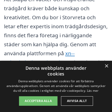
trädgård kräver både kunskap och
kreativitet. Om du bor i Storvreta och
letar efter expertis inom trädgårdsdesign,
finns det flera företag i närliggande
städer som kan hjälpa dig. Genom att
använda plattformen på
xn--
trdgrdsdesign-pris-mtbw.se
kan du enkelt
×
Denna webbplats använder
jämföra erbjudanden och hitta rätt
cookies
professionell för just dina behov.
Denna webbplats använder cookies för att förbättra
användarupplevelsen. Genom att använda vår webbplats samtycker
du till alla cookies i enlighet med vår cookiepolicy.
Läs mer
När du söker efter trädgårdsdesign i
ACCEPTERA ALLA
AVVISA ALLT
Storvreta, kan du överväga företag