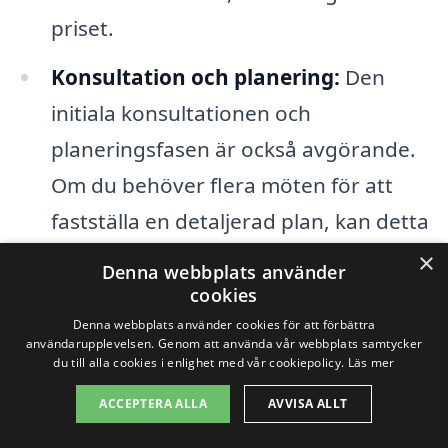
priset.
Konsultation och planering:
Den
initiala konsultationen och
planeringsfasen är också avgörande.
Om du behöver flera möten för att
fastställa en detaljerad plan, kan detta
enlämnas i den slutliga kostnaden.
×
Denna webbplats använder
cookies
Genom att följa dessa riktlinjer och
Denna webbplats använder cookies för att förbättra
användarupplevelsen. Genom att använda vår webbplats samtycker
diskutera dina specifika behov med en
du till alla cookies i enlighet med vår cookiepolicy.
Läs mer
lokal erfaren trädgårdsdesigner kan du
ACCEPTERA ALLA
AVVISA ALLT
bättre förstå de kostnader som är