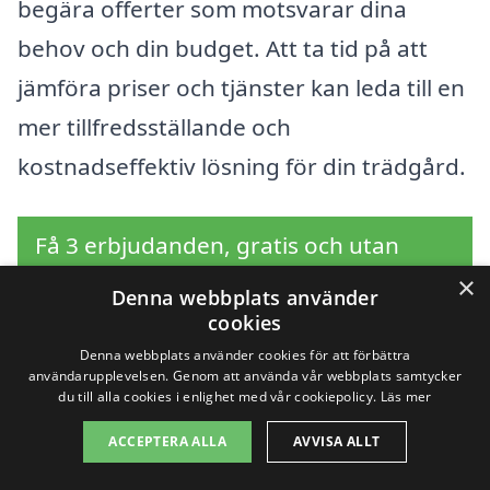
begära offerter som motsvarar dina
behov och din budget. Att ta tid på att
jämföra priser och tjänster kan leda till en
mer tillfredsställande och
kostnadseffektiv lösning för din trädgård.
Få 3 erbjudanden, gratis och utan
förpliktelser
×
Denna webbplats använder
cookies
Denna webbplats använder cookies för att förbättra
användarupplevelsen. Genom att använda vår webbplats samtycker
Sök efter en
du till alla cookies i enlighet med vår cookiepolicy.
Läs mer
ACCEPTERA ALLA
AVVISA ALLT
professionell för