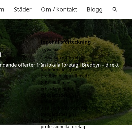
m
Städer
Om / kontakt
Blogg
Innehållsförteckning
n
gömma
1
Vad kan ett företag
som är specialiserat på
ndande offerter från lokala företag i Bredbyn – direkt
trädgårdsdesign i
Bredbyn hjälpa till med?
2
Få alltid minst 3
erbjudanden för
trädgårdsdesign i
Bredbyn
3
Få 3 erbjudanden för
trädgårdsdesign i
Bredbyn från
professionella företag