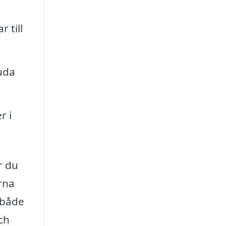
 till
uda
.
r i
r du
arna
 både
ch