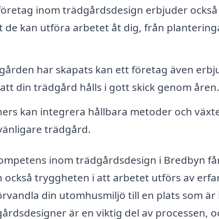
öretag inom trädgårdsdesign erbjuder också
t de kan utföra arbetet åt dig, från planteringar
dgården har skapats kan ett företag även erbj
 att din trädgård hålls i gott skick genom åren
ers kan integrera hållbara metoder och växte
övänligare trädgård.
kompetens inom trädgårdsdesign i Bredbyn få
n också tryggheten i att arbetet utförs av erf
örvandla din utomhusmiljö till en plats som är
ädgårdsdesigner är en viktig del av processen, o