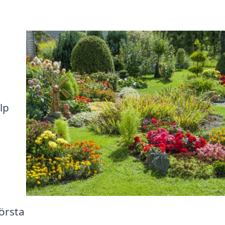
lp
örsta