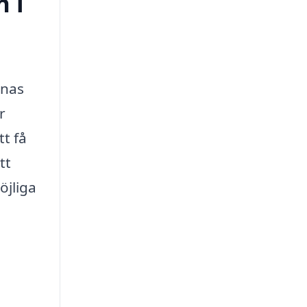
n i
nnas
r
tt få
tt
öjliga