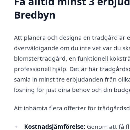
Få alltid minst 3 erbju
Bredbyn
Att planera och designa en trädgård är
överväldigande om du inte vet var du s
blomsterträdgård, en funktionell köksträdg
professionell hjälp. Det är här trädgård
samla in minst tre erbjudanden från olika
lösning för just dina behov och din budg
Att inhämta flera offerter för trädgårds
Kostnadsjämförelse:
Genom att få fl