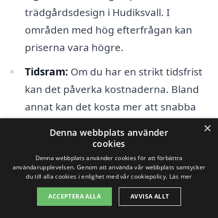
trädgårdsdesign i Hudiksvall. I
områden med hög efterfrågan kan
priserna vara högre.
Tidsram:
Om du har en strikt tidsfrist
kan det påverka kostnaderna. Bland
annat kan det kosta mer att snabba
på processen.
×
Denna webbplats använder
cookies
Genom att förstå dessa faktorer kan du
Denna webbplats använder cookies för att förbättra
användarupplevelsen. Genom att använda vår webbplats samtycker
enklare navigera i processen att välja rätt
du till alla cookies i enlighet med vår cookiepolicy.
Läs mer
företag för trädgårdsdesign i Hudiksvall.
ACCEPTERA ALLA
AVVISA ALLT
Det bästa sättet att få en tydlig