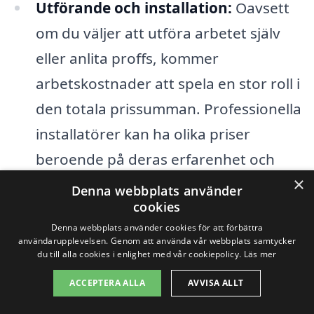
Utförande och installation:
Oavsett
om du väljer att utföra arbetet själv
eller anlita proffs, kommer
arbetskostnader att spela en stor roll i
den totala prissumman. Professionella
installatörer kan ha olika priser
beroende på deras erfarenhet och
×
populäritet i Skoby.
Denna webbplats använder
cookies
Genom att ta hänsyn till dessa faktorer
Denna webbplats använder cookies för att förbättra
användarupplevelsen. Genom att använda vår webbplats samtycker
kan du få en bättre förståelse för
du till alla cookies i enlighet med vår cookiepolicy.
Läs mer
kostnaderna för
trädgårdsdesign i
ACCEPTERA ALLA
AVVISA ALLT
Skoby
. Det är ofta en bra idé att jämföra