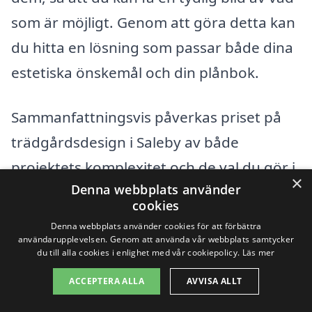
som är möjligt. Genom att göra detta kan
du hitta en lösning som passar både dina
estetiska önskemål och din plånbok.
Sammanfattningsvis påverkas priset på
trädgårdsdesign i Saleby av både
projektets komplexitet och de val du gör i
×
Denna webbplats använder
samråd med designern. Med rätt
cookies
planering och val kan du skapa den
Denna webbplats använder cookies för att förbättra
trädgård du alltid drömt om, utan att
användarupplevelsen. Genom att använda vår webbplats samtycker
du till alla cookies i enlighet med vår cookiepolicy.
Läs mer
överskrida din budget.
ACCEPTERA ALLA
AVVISA ALLT