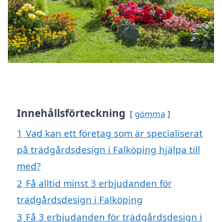
Innehållsförteckning
gömma
1
Vad kan ett företag som är specialiserat
på trädgårdsdesign i Falköping hjälpa till
med?
2
Få alltid minst 3 erbjudanden för
trädgårdsdesign i Falköping
3
Få 3 erbjudanden för trädgårdsdesign i