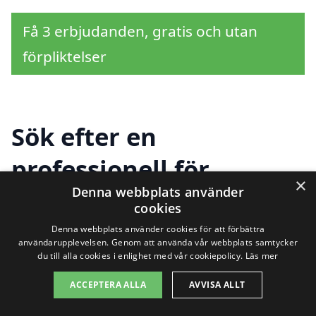
Få 3 erbjudanden, gratis och utan
förpliktelser
Sök efter en
professionell för
×
Denna webbplats använder
trädgårdsdesign i andra
cookies
städer nära Skultorp
Denna webbplats använder cookies för att förbättra
användarupplevelsen. Genom att använda vår webbplats samtycker
du till alla cookies i enlighet med vår cookiepolicy.
Läs mer
ACCEPTERA ALLA
AVVISA ALLT
Att skapa en vacker och funktionell
trädgård kräver både tid och expertis. Om