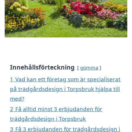
Innehållsförteckning
gömma
1
Vad kan ett företag som är specialiserat
på trädgårdsdesign i Torpsbruk hjälpa till
med?
2
Få alltid minst 3 erbjudanden för
trädgårdsdesign i Torpsbruk
3
Få 3 erbjudanden för trädgårdsdesign i