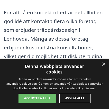
För att få en korrekt offert är det alltid en
god idé att kontakta flera olika företag
som erbjuder trädgårdsdesign i
Lenhovda. Många av dessa företag
erbjuder kostnadsfria konsultationer,
vilket ger dig möjlighet att diskutera dina
×
idéer och få ett bra grepp om vad ditt
Denna webbplats använder
cookies
projekt kommer att kosta. Genom att
Denna webbplats använder cookies för att förbättra
jämföra olika alternativ kan du säkerställa
användarupplevelsen. Genom att använda vår webbplats samtycker
du till alla cookies i enlighet med vår cookiepolicy.
Läs mer
att du får ett rättvist pris för den
ACCEPTERA ALLA
AVVISA ALLT
trädgårdsdesign du önskar.