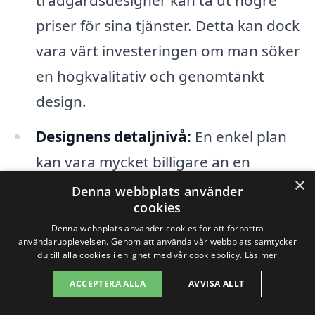
priser för sina tjänster. Detta kan dock
vara värt investeringen om man söker
en högkvalitativ och genomtänkt
design.
Designens detaljnivå:
En enkel plan
kan vara mycket billigare än en
×
detaljerad och skräddarsydd design
Denna webbplats använder
cookies
som innefattar specifika växtval och
Denna webbplats använder cookies för att förbättra
funktionella element.
användarupplevelsen. Genom att använda vår webbplats samtycker
du till alla cookies i enlighet med vår cookiepolicy.
Läs mer
När du letar efter trädgårdsdesign i
ACCEPTERA ALLA
AVVISA ALLT
Lammhult, är det en bra idé att jämföra