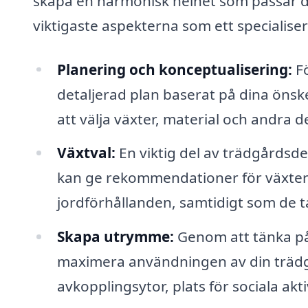
skapa en harmonisk helhet som passar din
viktigaste aspekterna som ett specialise
Planering och konceptualisering:
Fö
detaljerad plan baserat på dina önsk
att välja växter, material och andra d
Växtval:
En viktig del av trädgårdsdes
kan ge rekommendationer för växter so
jordförhållanden, samtidigt som de ta
Skapa utrymme:
Genom att tänka på
maximera användningen av din trädg
avkopplingsytor, plats för sociala akt