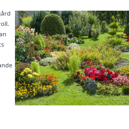
gård
oll.
kan
ts
ande
h