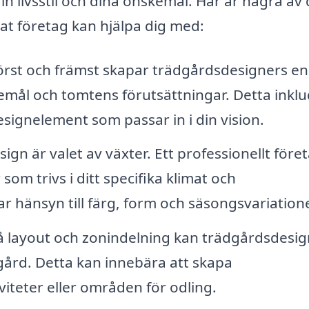
 livsstil och dina önskemål. Här är några av
rat företag kan hjälpa dig med:
rst och främst skapar trädgårdsdesigners en
emål och tomtens förutsättningar. Detta inkl
esignelement som passar in i din vision.
ign är valet av växter. Ett professionellt före
m trivs i ditt specifika klimat och
r hänsyn till färg, form och säsongsvariatione
 layout och zonindelning kan trädgårdsdesig
ård. Detta kan innebära att skapa
iviteter eller områden för odling.