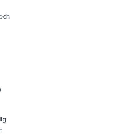
 och
a
lig
t