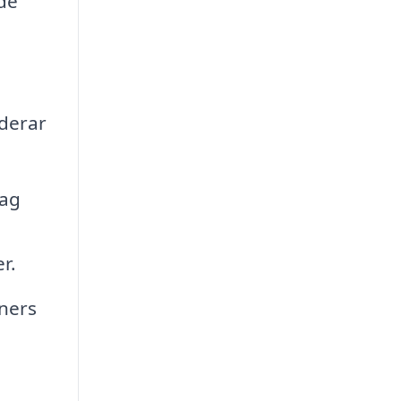
 de
uderar
tag
r.
ners