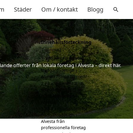
m
Städer
Om / kontakt
Blogg
Innehållsförteckning
gömma
1
Vad kan ett företag
som är specialiserat på
nde offerter från lokala företag i Alvesta – direkt här.
trädgårdsdesign i
Alvesta hjälpa till med?
2
Få alltid minst 3
erbjudanden för
trädgårdsdesign i
Alvesta
3
Få 3 erbjudanden för
trädgårdsdesign i
Alvesta från
professionella företag