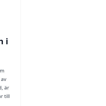
n i
em
 av
, är
 till