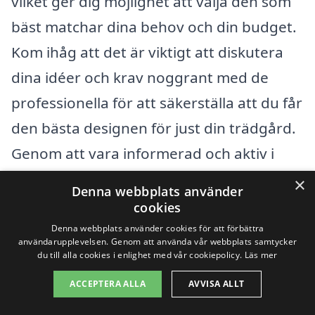
vilket ger dig möjlighet att välja den som
bäst matchar dina behov och din budget.
Kom ihåg att det är viktigt att diskutera
dina idéer och krav noggrant med de
professionella för att säkerställa att du får
den bästa designen för just din trädgård.
Genom att vara informerad och aktiv i
processen kan du få den trädgård du
×
Denna webbplats använder
alltid velat ha, utan att spräcka din
cookies
budget.
Denna webbplats använder cookies för att förbättra
användarupplevelsen. Genom att använda vår webbplats samtycker
du till alla cookies i enlighet med vår cookiepolicy.
Läs mer
Få 3 erbjudanden, gratis och utan
ACCEPTERA ALLA
AVVISA ALLT
förpliktelser