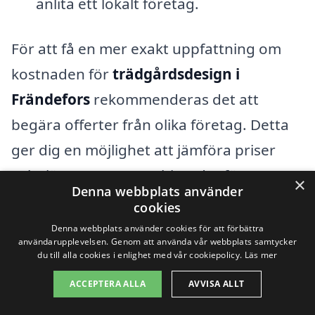
anlita ett lokalt företag.
För att få en mer exakt uppfattning om
kostnaden för
trädgårdsdesign i
Frändefors
rekommenderas det att
begära offerter från olika företag. Detta
ger dig en möjlighet att jämföra priser
och tjänster, samt att hitta det företag
×
Denna webbplats använder
som bäst passar dina behov och budget.
cookies
En professionell trädgårdsdesigner kan
Denna webbplats använder cookies för att förbättra
användarupplevelsen. Genom att använda vår webbplats samtycker
hjälpa dig att maximera potentialen i din
du till alla cookies i enlighet med vår cookiepolicy.
Läs mer
utomhusmiljö, oavsett om det handlar om
ACCEPTERA ALLA
AVVISA ALLT
att skapa en lugn oas eller en livfull