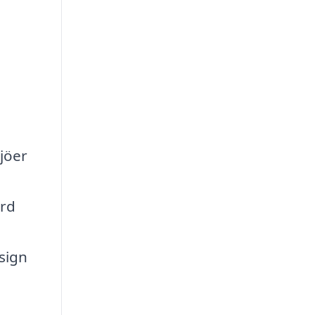
jöer
ård
sign