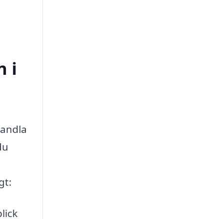
n i
vandla
du
gt:
lick