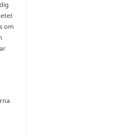
dig
betet
as om
n
ar
arna