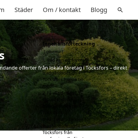
m
Städer
Om / kontakt
Blogg
Innehållsförteckning
s
gömma
1
Vad kan ett företag
som är specialiserat på
ndande offerter från lokala företag i Töcksfors – direkt
trädgårdsdesign i
Töcksfors hjälpa till
med?
2
Få alltid minst 3
erbjudanden för
trädgårdsdesign i
Töcksfors
3
Få 3 erbjudanden för
trädgårdsdesign i
Töcksfors från