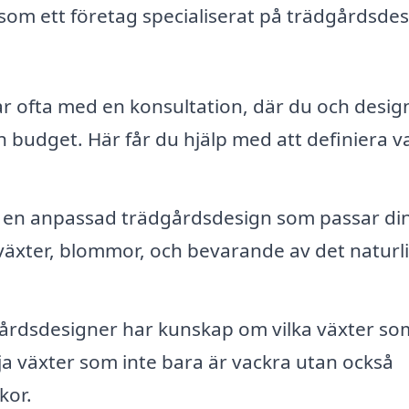
 som ett företag specialiserat på trädgårdsdes
r ofta med en konsultation, där du och desig
h budget. Här får du hjälp med att definiera v
en anpassad trädgårdsdesign som passar din 
av växter, blommor, och bevarande av det naturl
gårdsdesigner har kunskap om vilka växter so
älja växter som inte bara är vackra utan också
kor.