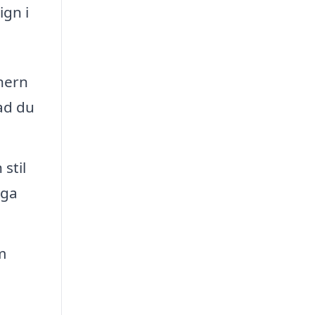
ign i
nern
ad du
stil
iga
m