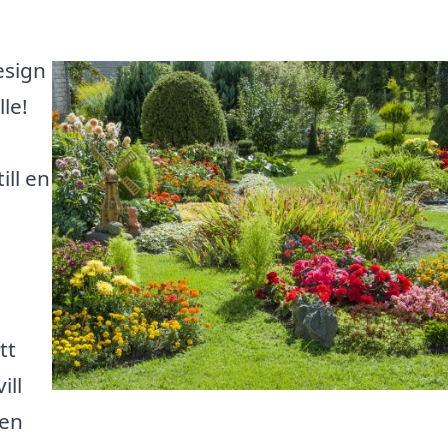
esign
lle!
ill en
tt
ill
den