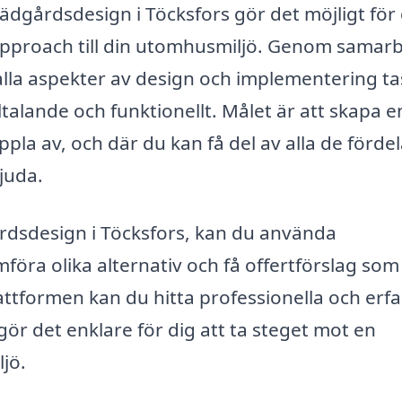
ädgårdsdesign i Töcksfors gör det möjligt för 
approach till din utomhusmiljö. Genom samar
alla aspekter av design och implementering t
ltalande och funktionellt. Målet är att skapa e
pla av, och där du kan få del av alla de fördel
juda.
gårdsdesign i Töcksfors, kan du använda
mföra olika alternativ och få offertförslag som
attformen kan du hitta professionella och erf
gör det enklare för dig att ta steget mot en
jö.