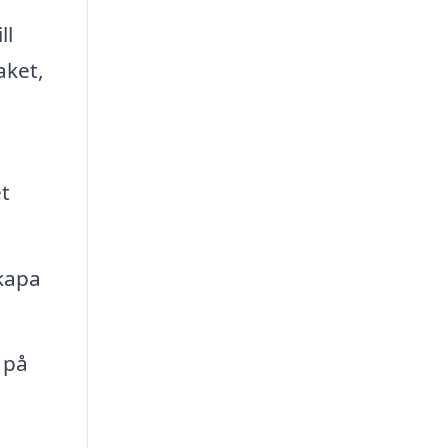
ll
aket,
et
kapa
 på