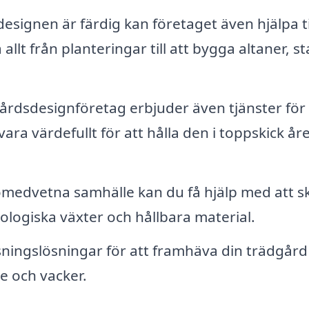
esignen är färdig kan företaget även hjälpa ti
llt från planteringar till att bygga altaner, st
rdsdesignföretag erbjuder även tjänster för
ara värdefullt för att hålla den i toppskick år
ömedvetna samhälle kan du få hjälp med att s
ologiska växter och hållbara material.
ningslösningar för att framhäva din trädgård
e och vacker.