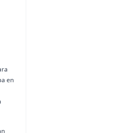
ara
pa en
a
an