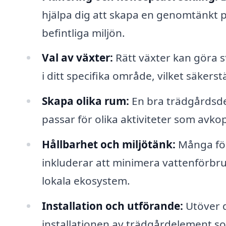
hjälpa dig att skapa en genomtänkt 
befintliga miljön.
Val av växter:
Rätt växter kan göra st
i ditt specifika område, vilket säkers
Skapa olika rum:
En bra trädgårdsdes
passar för olika aktiviteter som avko
Hållbarhet och miljötänk:
Många före
inkluderar att minimera vattenförbru
lokala ekosystem.
Installation och utförande:
Utöver d
installationen av trädgårdelement so