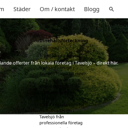
m
Städer
Om / kontakt
Blogg
Innehållsförteckning
ö
gömma
1
Vad kan ett företag
som är specialiserat på
nde offerter från lokala företag i Tavelsjö – direkt här.
trädgårdsdesign i
Tavelsjö hjälpa till med?
2
Få alltid minst 3
erbjudanden för
trädgårdsdesign i
Tavelsjö
3
Få 3 erbjudanden för
trädgårdsdesign i
Tavelsjö från
professionella företag