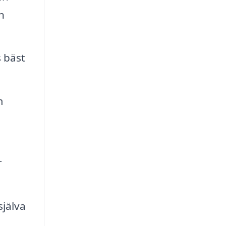
n
s bäst
m
r
själva