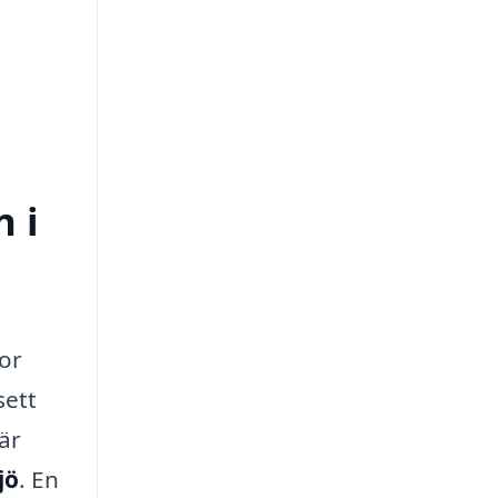
n i
or
sett
är
jö
. En