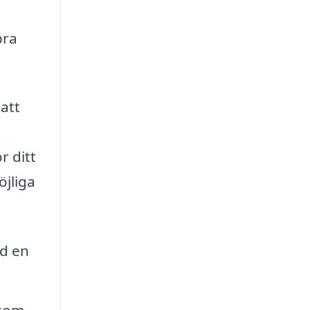
bra
att
r ditt
öjliga
ad en
 som