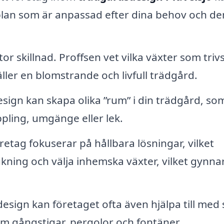
plan som är anpassad efter dina behov och de
or skillnad. Proffsen vet vilka växter som triv
täller en blomstrande och livfull trädgård.
ign kan skapa olika ”rum” i din trädgård, so
ppling, umgänge eller lek.
tag fokuserar på hållbara lösningar, vilket
kning och välja inhemska växter, vilket gynna
esign kan företaget ofta även hjälpa till med 
m gångstigar, pergolor och fontäner.