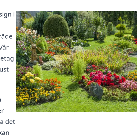
ign i
råde
 Vår
retag
ust
a
er
ra det
 kan