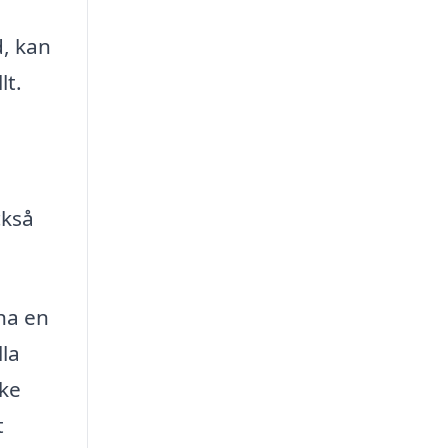
d, kan
lt.
ckså
 ha en
lla
ske
t