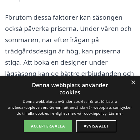
Förutom dessa faktorer kan säsongen
också påverka priserna. Under våren och
sommaren, när efterfrågan på
trädgårdsdesign är hög, kan priserna
stiga. Att boka en designer under
lågsäsong kan ge bättre erbjudanden och
×
mer flexibilitet i valet av tjänster. Det är
Denna webbplats använder
cookies
alltid rekommenderat att göra en
Denna webbplats använder cookies för att förbättra
jämförelse av olika företag och deras
användarupplevelsen. Genom att använda vår webbplats samtycker
du till alla cookies i enlighet med vår cookiepolicy.
Läs mer
erbjudanden för att hitta det alternativ
ACCEPTERA ALLA
AVVISA ALLT
som bäst möter dina behov utan att