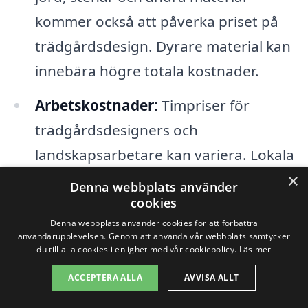
kommer också att påverka priset på
trädgårdsdesign. Dyrare material kan
innebära högre totala kostnader.
Arbetskostnader:
Timpriser för
trädgårdsdesigners och
landskapsarbetare kan variera. Lokala
kostnader och den tid det tar att
×
Denna webbplats använder
slutföra arbetet är också faktorer att
cookies
Denna webbplats använder cookies för att förbättra
beakta.
användarupplevelsen. Genom att använda vår webbplats samtycker
du till alla cookies i enlighet med vår cookiepolicy.
Läs mer
Specialiserade tjänster:
Om du
ACCEPTERA ALLA
AVVISA ALLT
behöver specifika tjänster som