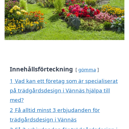
Innehållsförteckning
gömma
1
Vad kan ett företag som är specialiserat
på trädgårdsdesign i Vännäs hjälpa till
med?
2
Få alltid minst 3 erbjudanden för
trädgårdsdesign i Vännäs