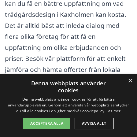
kan du få en bättre uppfattning om vad
trädgårdsdesign i Kaxholmen kan kosta.
Det är alltid bäst att inleda dialog med
flera olika företag för att få en
uppfattning om olika erbjudanden och
priser. Besök vår plattform för att enkelt
jämföra och hämta offerter från lokala
×
experter inom trädgårdsdesign. På så
Denna webbplats använder
cookies
sätt kan du göra ett informerat val och
Denna webbplats använder cookies för att förbättra
hitta den bästa lösningen för dina
användarupplevelsen. Genom att använda vår webbplats samtycker
du till alla cookies i enlighet med vår cookiepolicy.
Läs mer
trädgårdsdrömmar.
ACCEPTERA ALLA
AVVISA ALLT
Få 3 erbjudanden, gratis och utan