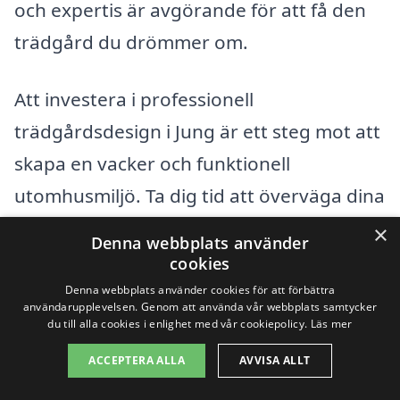
och expertis är avgörande för att få den
trädgård du drömmer om.
Att investera i professionell
trädgårdsdesign i Jung är ett steg mot att
skapa en vacker och funktionell
utomhusmiljö. Ta dig tid att överväga dina
behov och önskemål, och låt oss hjälpa
×
Denna webbplats använder
dig att hitta det perfekta företaget för ditt
cookies
projekt.
Denna webbplats använder cookies för att förbättra
användarupplevelsen. Genom att använda vår webbplats samtycker
du till alla cookies i enlighet med vår cookiepolicy.
Läs mer
Få 3 erbjudanden, gratis och utan
ACCEPTERA ALLA
AVVISA ALLT
förpliktelser