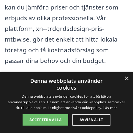
kan du jämföra priser och tjänster som
erbjuds av olika professionella. Vår
plattform, xn--trdgrdsdesign-pris-
mtbw.se, gör det enkelt att hitta lokala
företag och få kostnadsförslag som
passar dina behov och din budget.
×
Denna webbplats använder
Få 3 erbjudanden, gratis och utan
cookies
förpliktelser
Denna webbplats använder cookies för att förbättra
användarupplevelsen. Genom att använda vår webbplats samtycker
du till alla cookies i enlighet med vår cookiepolicy.
Läs mer
ACCEPTERA ALLA
AVVISA ALLT
Sök efter en