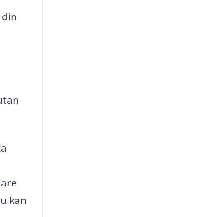
 din
utan
ka
lare
du kan