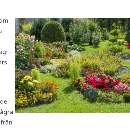
nom
u
sign
ats
ade
några
 från