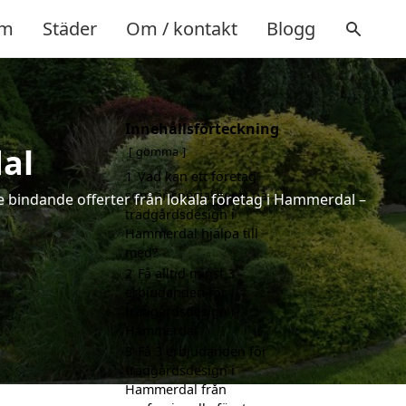
m
Städer
Om / kontakt
Blogg
Innehållsförteckning
al
gömma
1
Vad kan ett företag
som är specialiserat på
e bindande offerter från lokala företag i Hammerdal –
trädgårdsdesign i
Hammerdal hjälpa till
med?
2
Få alltid minst 3
erbjudanden för
trädgårdsdesign i
Hammerdal
3
Få 3 erbjudanden för
trädgårdsdesign i
Hammerdal från