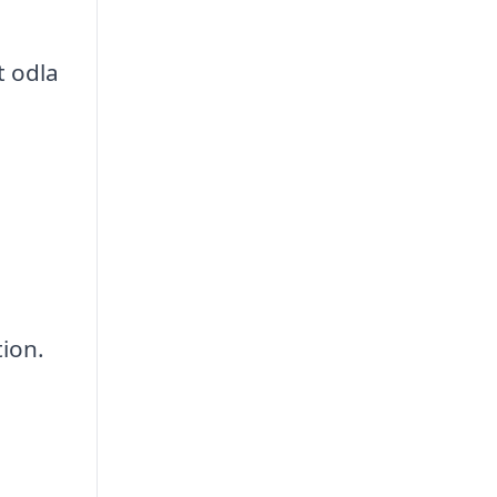
t odla
tion.