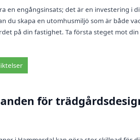
 en engångsinsats; det är en investering i di
p kan du skapa en utomhusmiljö som är både va
ärdet på din fastighet. Ta första steget mot din
iktelser
danden för trädgårdsdesig
igner i Hammerdal kan göra stor skillnad för d