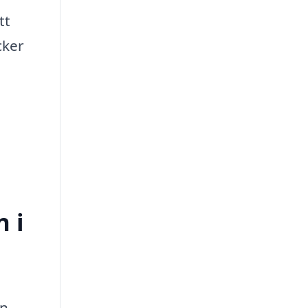
tt
cker
n i
in