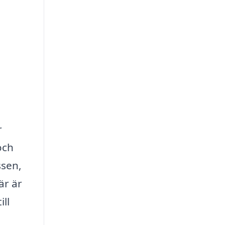
r
och
ssen,
är är
ll