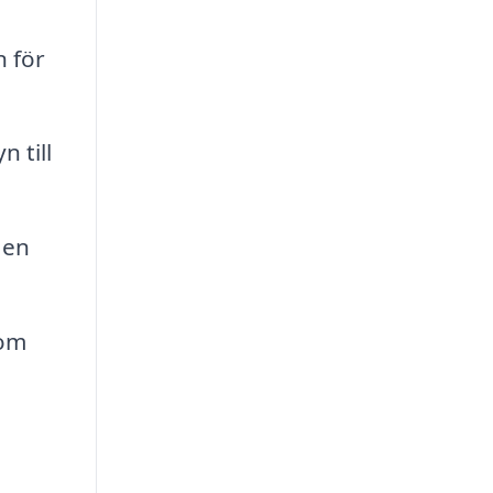
n för
 till
 en
som