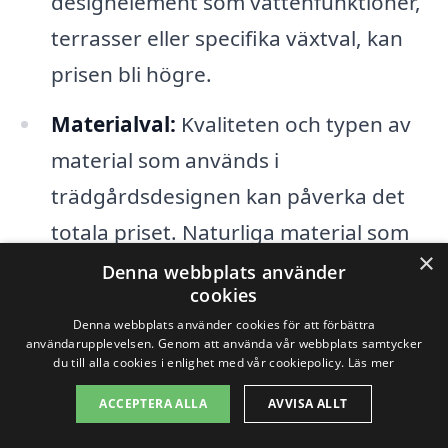
designelement som vattenfunktioner,
terrasser eller specifika växtval, kan
prisen bli högre.
Materialval:
Kvaliteten och typen av
material som används i
trädgårdsdesignen kan påverka det
totala priset. Naturliga material som
×
sten och trä kan vara dyrare än
Denna webbplats använder
cookies
syntetiska alternativ.
Denna webbplats använder cookies för att förbättra
användarupplevelsen. Genom att använda vår webbplats samtycker
Arbetstid:
Kostnaderna för
du till alla cookies i enlighet med vår cookiepolicy.
Läs mer
arbetskraft är en av de största
ACCEPTERA ALLA
AVVISA ALLT
faktorerna i priset. Erfarenheter och