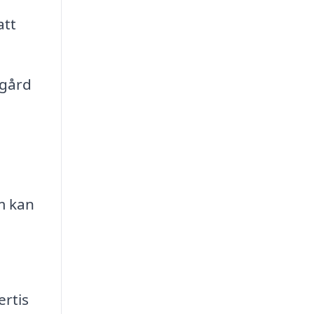
att
dgård
m kan
ertis