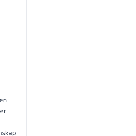
 en
ker
unskap