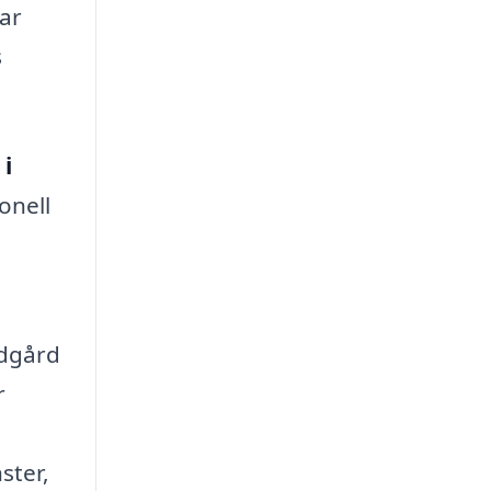
gar
s
 i
onell
ädgård
r
ster,