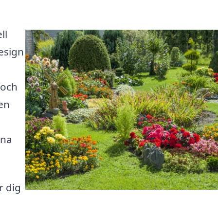
ll
esign
 och
en
ina
r dig