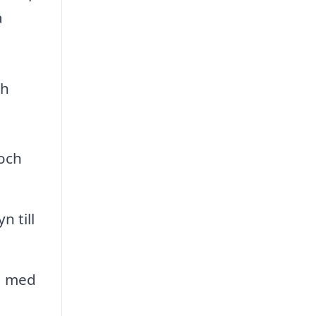
å
ch
 och
 till
l, med