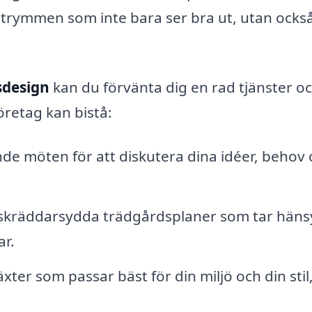
utrymmen som inte bara ser bra ut, utan ocks
sdesign
kan du förvänta dig en rad tjänster o
öretag kan bistå:
de möten för att diskutera dina idéer, behov
kräddarsydda trädgårdsplaner som tar hänsyn
ar.
xter som passar bäst för din miljö och din sti