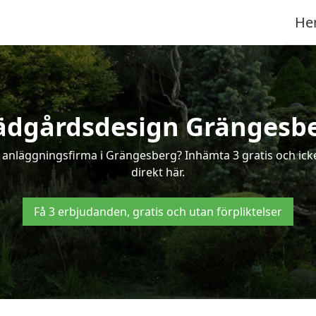
He
ädgårdsdesign Grängesb
r anläggningsfirma i Grängesberg? Inhämta 3 gratis och ick
direkt här.
Få 3 erbjudanden, gratis och utan förpliktelser