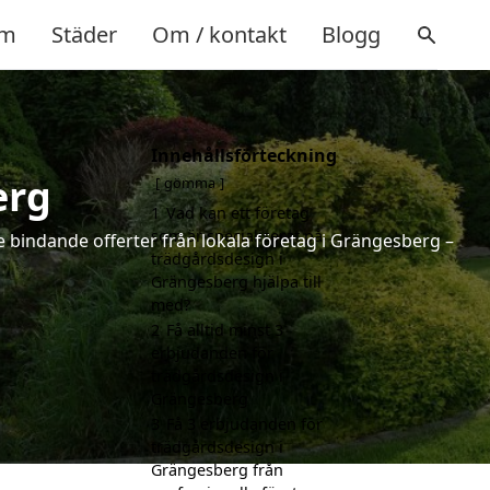
m
Städer
Om / kontakt
Blogg
Innehållsförteckning
erg
gömma
1
Vad kan ett företag
som är specialiserat på
e bindande offerter från lokala företag i Grängesberg –
trädgårdsdesign i
Grängesberg hjälpa till
med?
2
Få alltid minst 3
erbjudanden för
trädgårdsdesign i
Grängesberg
3
Få 3 erbjudanden för
trädgårdsdesign i
Grängesberg från