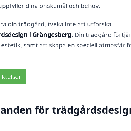
 uppfyller dina önskemål och behov.
ra din trädgård, tveka inte att utforska
rdsdesign i Grängesberg
. Din trädgård förtjä
h estetik, samt att skapa en speciell atmosfär f
iktelser
danden för trädgårdsdesig