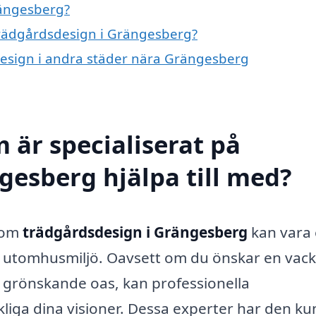
rängesberg?
 trädgårdsdesign i Grängesberg?
sdesign i andra städer nära Grängesberg
 är specialiserat på
gesberg hjälpa till med?
inom
trädgårdsdesign i Grängesberg
kan vara
in utomhusmiljö. Oavsett om du önskar en vac
en grönskande oas, kan professionella
kliga dina visioner. Dessa experter har den k