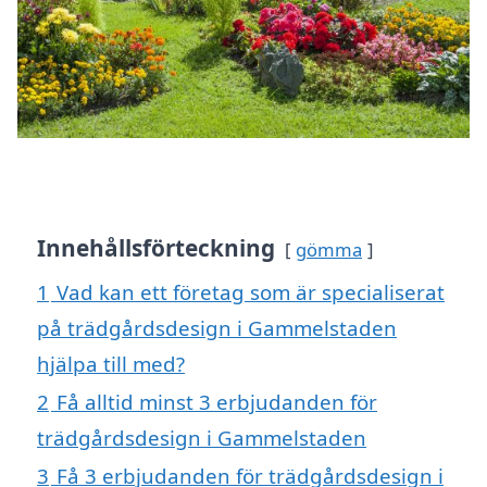
Innehållsförteckning
gömma
1
Vad kan ett företag som är specialiserat
på trädgårdsdesign i Gammelstaden
hjälpa till med?
2
Få alltid minst 3 erbjudanden för
trädgårdsdesign i Gammelstaden
3
Få 3 erbjudanden för trädgårdsdesign i