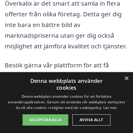
Överkalix är det smart att samla in flera
offerter från olika företag. Detta ger dig
inte bara en bättre bild av
marknadspriserna utan ger dig också
möjlighet att jämföra kvalitet och tjänster.
Besök gärna vår plattform för att få
kontakt med professionella
×
Denna webbplats använder
trädgårdsdesigners och få en offert som
cookies
passar just dina behov. Med rätt
Denna webbplats använder cookies för att förbättra
användarupplevelsen. Genom att använda vår webbplats samtycker
information och företag kan du göra din
du till alla cookies i enlighet med vår cookiepolicy.
Läs mer
drömträdgård till verklighet utan att
ACCEPTERA ALLA
AVVISA ALLT
spräcka budgeten.