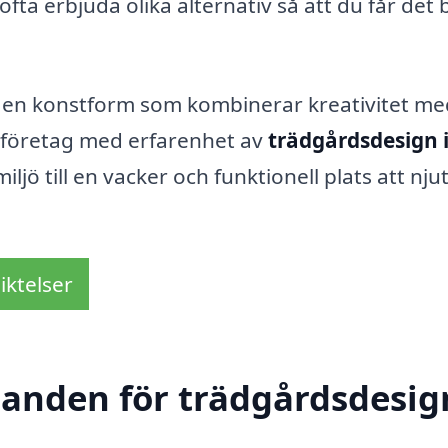
fta erbjuda olika alternativ så att du får det 
 en konstform som kombinerar kreativitet me
t företag med erfarenhet av
trädgårdsdesign 
ö till en vacker och funktionell plats att nju
iktelser
danden för trädgårdsdesig