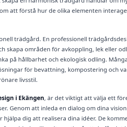
t skapa en harmonisk trädgård handlar om m
om att förstå hur de olika elementen interage
tionell trädgård. En professionell trädgårdsde
h skapa områden för avkoppling, lek eller odl
ka på hållbarhet och ekologisk odling. Mång
sningar för bevattning, kompostering och va
nare livsstil.
esign i Ekängen
, är det viktigt att välja ett fö
er. Genom att inleda en dialog om dina vision
 hjälpa dig att realisera dina idéer. De komme