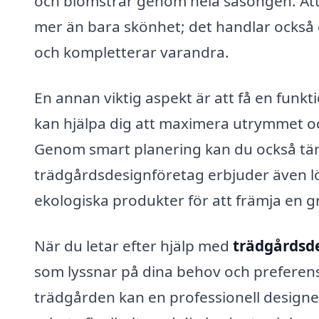
och blomstrar genom hela säsongen. At
mer än bara skönhet; det handlar också 
och kompletterar varandra.
En annan viktig aspekt är att få en funk
kan hjälpa dig att maximera utrymmet oc
Genom smart planering kan du också tän
trädgårdsdesignföretag erbjuder även lö
ekologiska produkter för att främja en grö
När du letar efter hjälp med
trädgårdsd
som lyssnar på dina behov och preferens
trädgården kan en professionell designer