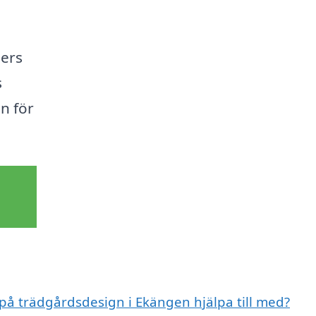
ners
s
en för
 på trädgårdsdesign i Ekängen hjälpa till med?