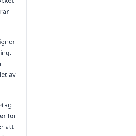
ycket
rar
signer
ing.
a
let av
retag
er för
r att