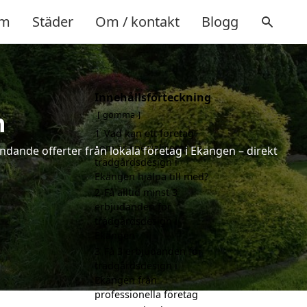
m
Städer
Om / kontakt
Blogg
Innehållsförteckning
n
gömma
1
Vad kan ett företag
som är specialiserat på
ndande offerter från lokala företag i Ekängen – direkt
trädgårdsdesign i
Ekängen hjälpa till med?
2
Få alltid minst 3
erbjudanden för
trädgårdsdesign i
Ekängen
3
Få 3 erbjudanden för
trädgårdsdesign i
Ekängen från
professionella företag