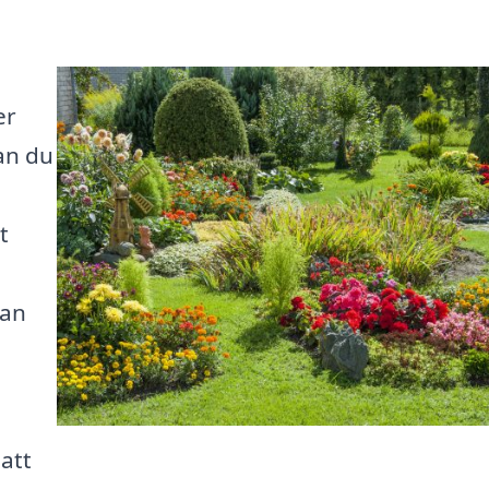
er
an du
t
kan
 att