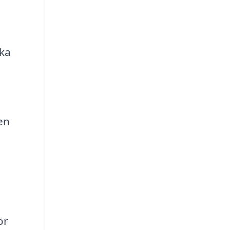
ika
en
ör