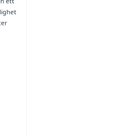
n ett
lighet
ter