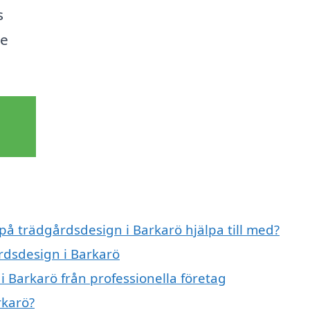
s
de
 på trädgårdsdesign i Barkarö hjälpa till med?
årdsdesign i Barkarö
 Barkarö från professionella företag
rkarö?