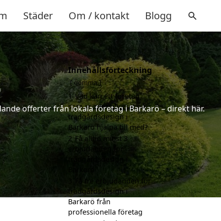
m
Städer
Om / kontakt
Blogg
Innehållsförteckning
ö
gömma
1
Vad kan ett företag
som är specialiserat på
nde offerter från lokala företag i Barkarö – direkt här.
trädgårdsdesign i
Barkarö hjälpa till med?
2
Få alltid minst 3
erbjudanden för
trädgårdsdesign i
Barkarö
3
Få tre erbjudanden för
trädgårdsdesign i
Barkarö från
professionella företag