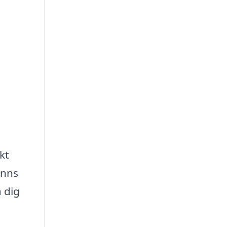
kt
inns
 dig