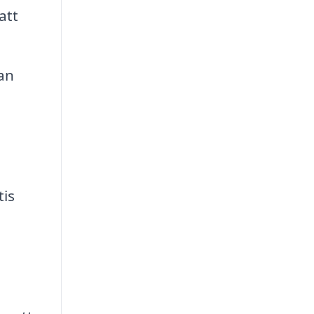
att
an
i
tis