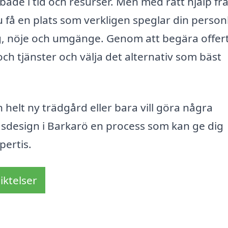
både i tid och resurser. Men med rätt hjälp frå
 få en plats som verkligen speglar din person
ling, nöje och umgänge. Genom att begära offer
och tjänster och välja det alternativ som bäst
helt ny trädgård eller bara vill göra några
rdsdesign i Barkarö en process som kan ge dig
pertis.
iktelser