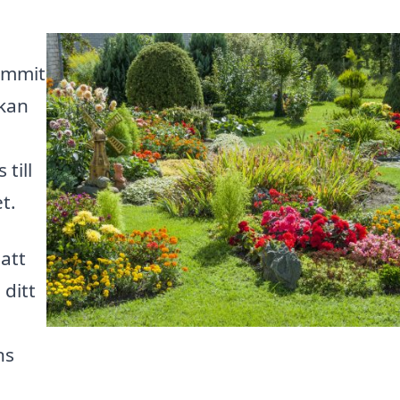
ommit
 kan
till
t.
 att
 ditt
ns