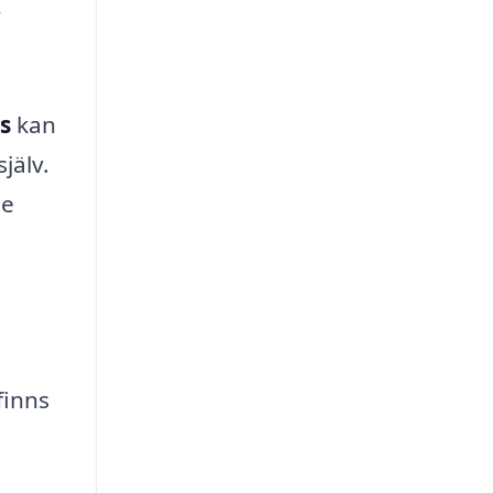
v
s
kan
jälv.
de
finns