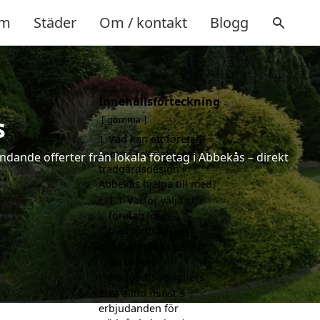
m
Städer
Om / kontakt
Blogg
Innehållsförteckning
s
gömma
1
Vad kan ett företag
som är specialiserat på
ndande offerter från lokala företag i Abbekås – direkt
trädgårdsdesign i
Abbekås hjälpa till med?
1.1
Varför välja ett
företag för
trädgårdsdesign?
1.2
Att tänka på när
du väljer
trädgårdsdesigners
2
Få alltid minst 3
erbjudanden för