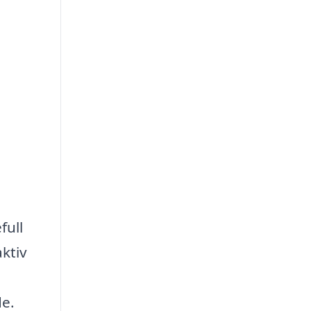
full
ktiv
de.