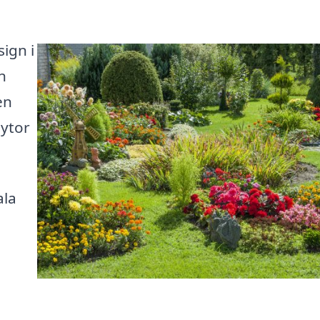
ign i
n
en
 ytor
ala