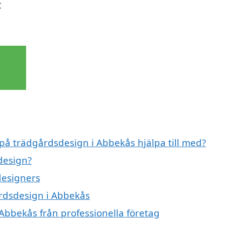
t
 på trädgårdsdesign i Abbekås hjälpa till med?
sdesign?
designers
årdsdesign i Abbekås
Abbekås från professionella företag