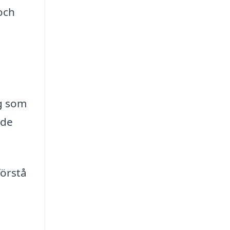
och
ng som
 de
förstå
m