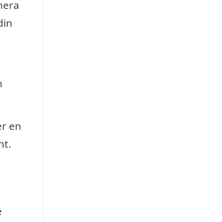
nera
din
h
er en
nt.
e