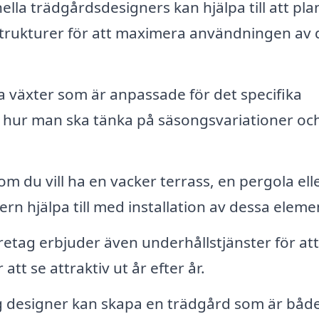
ella trädgårdsdesigners kan hjälpa till att pla
strukturer för att maximera användningen av 
äxter som är anpassade för det specifika
g hur man ska tänka på säsongsvariationer oc
m du vill ha en vacker terrass, en pergola ell
n hjälpa till med installation av dessa eleme
tag erbjuder även underhållstjänster för att
att se attraktiv ut år efter år.
g designer kan skapa en trädgård som är båd