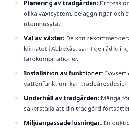
Planering av trädgården:
Profession
olika växtsystem, beläggningar och 
utomhusyta.
Val av växter:
De kan rekommendera v
klimatet i Abbekås, samt ge råd krin
färgkombinationer.
Installation av funktioner:
Oavsett o
vattenfunktion, kan trädgårdsdesigner
Underhåll av trädgården:
Många före
säkerställa att din trädgård fortsätter 
Miljöanpassade lösningar:
En dukti