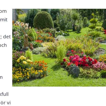
nom
mmit
; det
och
om
full
ör vi