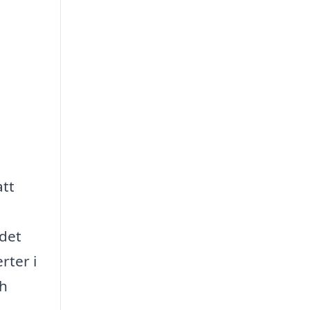
att
det
rter i
ch