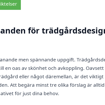
iktelser
danden för trädgårdsdesig
tmanande men spännande uppgift. Trädgårdsd
 till en oas av skönhet och avkoppling. Oavset
 trädgård eller något däremellan, är det viktigt 
den. Att begära minst tre olika förslag är allti
nativet för just dina behov.