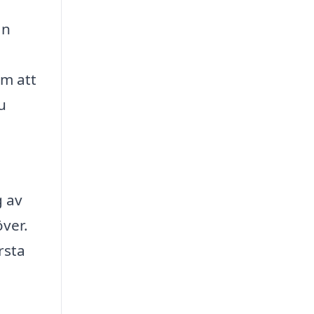
an
om att
u
g av
över.
rsta