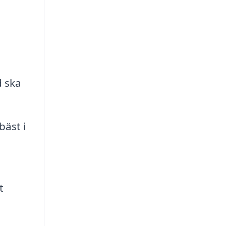
d ska
bäst i
t