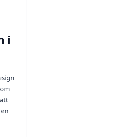
n i
esign
t om
att
d en