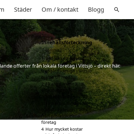
m
Städer
Om / kontakt
Blogg
Innehållsförteckning
gömma
1
Vad kan ett företag
som är specialiserat på
de offerter från lokala företag i Vittsjö – direkt här.
trädgårdsdesign i Vittsjö
hjälpa till med?
2
Få alltid minst 3
erbjudanden för
trädgårdsdesign i Vittsjö
3
Få 3 erbjudanden för
trädgårdsdesign i Vittsjö
från professionella
företag
4
Hur mycket kostar