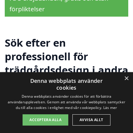
förpliktelser
Sök efter en
professionell för
trädgårdsdesign i andra
×
städer nära Vintrosa
Denna webbplats använder
cookies
Denna webbplats använder cookies för att förbättra
användarupplevelsen. Genom att använda vår webbplats samtycker
Att hitta rätt expert för
trädgårdsdesign i
du till alla cookies i enlighet med vår cookiepolicy.
Läs mer
Vintrosa
är avgörande för att skapa den
ACCEPTERA ALLA
AVVISA ALLT
trädgård du alltid har drömt om. Förutom