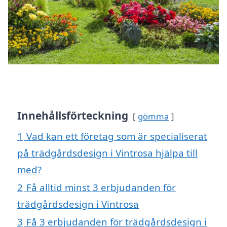
Innehållsförteckning
gömma
1
Vad kan ett företag som är specialiserat
på trädgårdsdesign i Vintrosa hjälpa till
med?
2
Få alltid minst 3 erbjudanden för
trädgårdsdesign i Vintrosa
3
Få 3 erbjudanden för trädgårdsdesign i