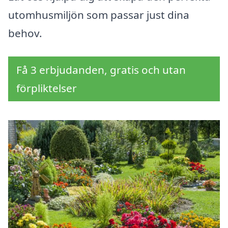
utomhusmiljön som passar just dina
behov.
Få 3 erbjudanden, gratis och utan
förpliktelser