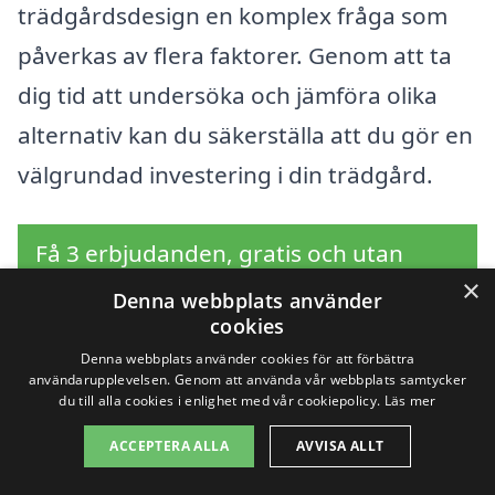
trädgårdsdesign en komplex fråga som
påverkas av flera faktorer. Genom att ta
dig tid att undersöka och jämföra olika
alternativ kan du säkerställa att du gör en
välgrundad investering i din trädgård.
Få 3 erbjudanden, gratis och utan
×
förpliktelser
Denna webbplats använder
cookies
Denna webbplats använder cookies för att förbättra
användarupplevelsen. Genom att använda vår webbplats samtycker
du till alla cookies i enlighet med vår cookiepolicy.
Läs mer
Sök efter en
ACCEPTERA ALLA
AVVISA ALLT
professionell för