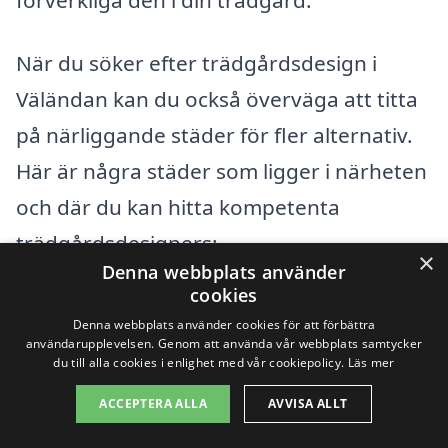
När du söker efter trädgårdsdesign i
Väländan kan du också överväga att titta
på närliggande städer för fler alternativ.
Här är några städer som ligger i närheten
och där du kan hitta kompetenta
trädgårdsdesigners:
×
Denna webbplats använder
cookies
Handen
Denna webbplats använder cookies för att förbättra
användarupplevelsen. Genom att använda vår webbplats samtycker
Tyresö
du till alla cookies i enlighet med vår cookiepolicy.
Läs mer
Nynäshamn
ACCEPTERA ALLA
AVVISA ALLT