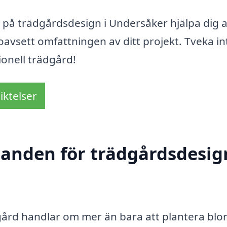
på trädgårdsdesign i Undersåker hjälpa dig a
oavsett omfattningen av ditt projekt. Tveka in
onell trädgård!
iktelser
danden för trädgårdsdesig
dgård handlar om mer än bara att plantera b