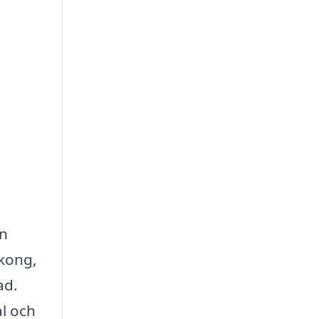
en
lkong,
ad.
l och