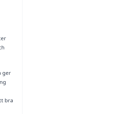
ter
ch
a ger
ing
tt bra