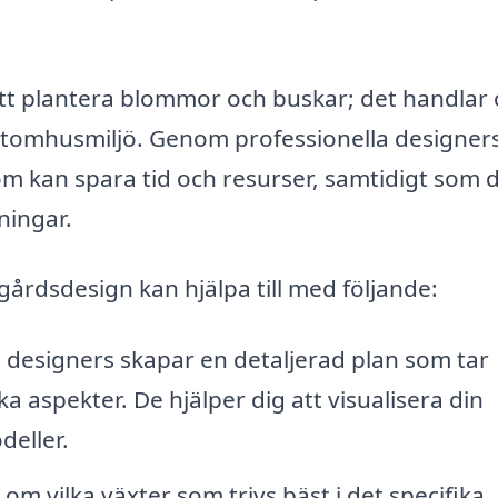
tt plantera blommor och buskar; det handlar
utomhusmiljö. Genom professionella designers
om kan spara tid och resurser, samtidigt som d
ningar.
gårdsdesign kan hjälpa till med följande:
 designers skapar en detaljerad plan som tar
ka aspekter. De hjälper dig att visualisera din
eller.
m vilka växter som trivs bäst i det specifika