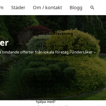
m
Städer
Om / kontakt
Blogg
Innehållsförteckning
er
gömma
1
Vad kan ett företag
som är specialiserat på
e bindande offerter från lokala företag i Undersåker –
trädgårdsdesign i
Undersåker hjälpa till
med?
2
Få alltid minst 3
erbjudanden för
trädgårdsdesign i
Undersåker
2.1
Vad kan
trädgårdsdesign
hjälpa med?