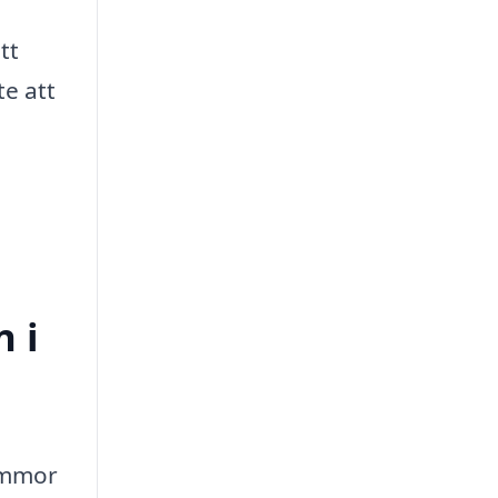
tt
te att
n i
lommor