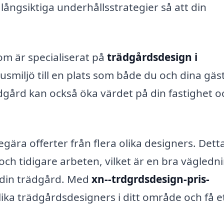
ångsiktiga underhållsstrategier så att din
m är specialiserat på
trädgårdsdesign i
smiljö till en plats som både du och dina gäs
dgård kan också öka värdet på din fastighet o
 begära offerter från flera olika designers. Dett
 och tidigare arbeten, vilket är en bra vägledn
t din trädgård. Med
xn--trdgrdsdesign-pris-
ika trädgårdsdesigners i ditt område och få e