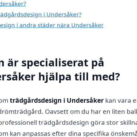
dersåker?
 trädgårdsdesign i Undersåker?
sdesign i andra städer nära Undersåker
 är specialiserat på
rsåker hjälpa till med?
inom
trädgårdsdesign i Undersåker
kan vara 
 drömträdgård. Oavsett om du har en liten ba
 professionell trädgårdsdesign göra stor skilln
som kan anpassas efter dina specifika önskemå