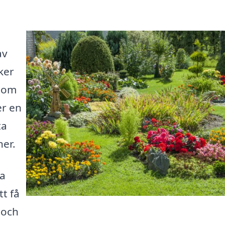
av
ker
t om
r en
ta
ner.
na
t få
 och