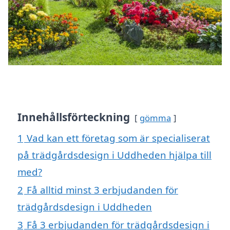
Innehållsförteckning
gömma
1
Vad kan ett företag som är specialiserat
på trädgårdsdesign i Uddheden hjälpa till
med?
2
Få alltid minst 3 erbjudanden för
trädgårdsdesign i Uddheden
3
Få 3 erbjudanden för trädgårdsdesign i