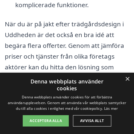
komplicerade funktioner.
När du är på jakt efter trädgårdsdesign i
Uddheden är det också en bra idé att
begära flera offerter. Genom att jämföra
priser och tjänster från olika företags
aktörer kan du hitta den lösning som
passar både dina behov och din budget.
×
Denna webbplats använder
Många trädgårdsdesigners erbjuder
cookies
Denna webbplats använder cookies för att förbättra
skräddarsydda lösningar, så tveka inte att
användarupplevelsen. Genom att använda vår webbplats samtycker
du till alla cookies i enlighet med vår cookiepolicy.
Läs mer
diskutera dina specifika önskemål och
förväntningar med dem.
ACCEPTERA ALLA
AVVISA ALLT