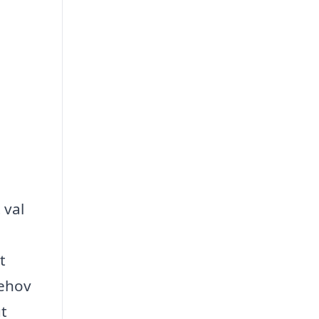
 val
t
behov
ut