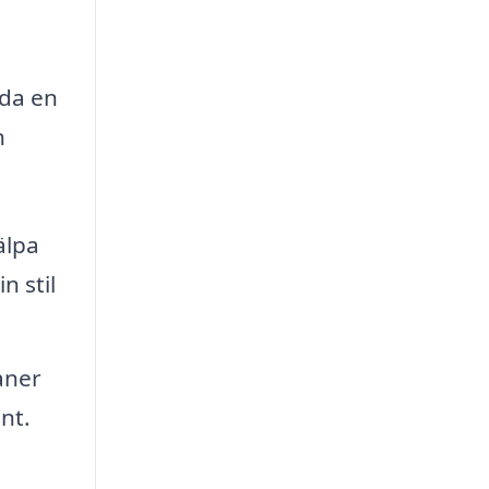
uda en
n
älpa
n stil
aner
nt.