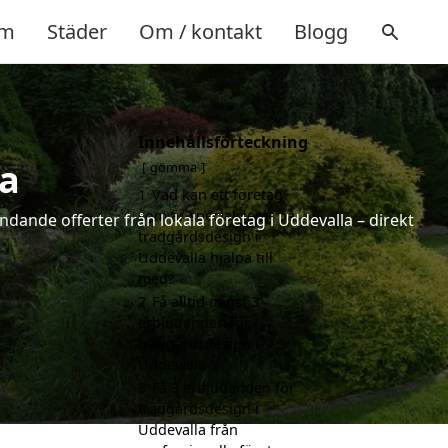
m
Städer
Om / kontakt
Blogg
Innehållsförteckning
la
gömma
1
Vad kan ett företag
som är specialiserat på
ndande offerter från lokala företag i Uddevalla – direkt
trädgårdsdesign i
Uddevalla hjälpa till
med?
2
Få alltid minst 3
erbjudanden för
trädgårdsdesign i
Uddevalla
3
Få 3 erbjudanden för
trädgårdsdesign i
Uddevalla från