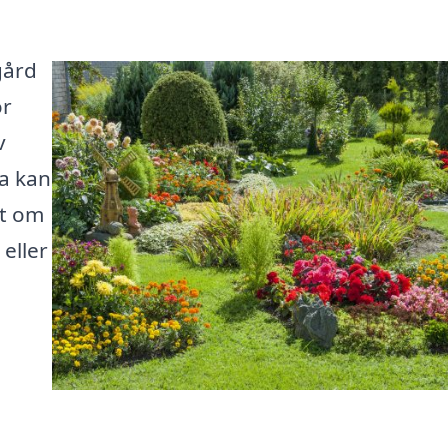
gård
ör
v
la kan
tt om
 eller