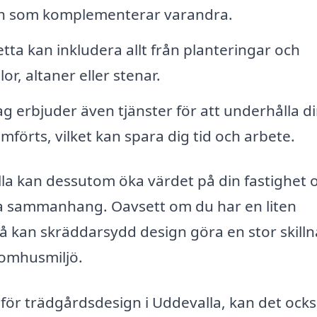
och som komplementerar varandra.
tta kan inkludera allt från planteringar och
r, altaner eller stenar.
 erbjuder även tjänster för att underhålla d
förts, vilket kan spara dig tid och arbete.
lla kan dessutom öka värdet på din fastighet 
ala sammanhang. Oavsett om du har en liten
 så kan skräddarsydd design göra en stor skill
tomhusmiljö.
g för trädgårdsdesign i Uddevalla, kan det ock