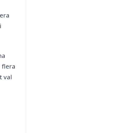
dera
i
na
 flera
t val