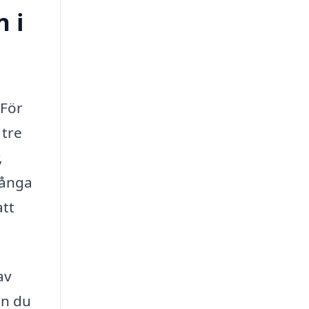
n i
 För
 tre
,
många
att
av
an du