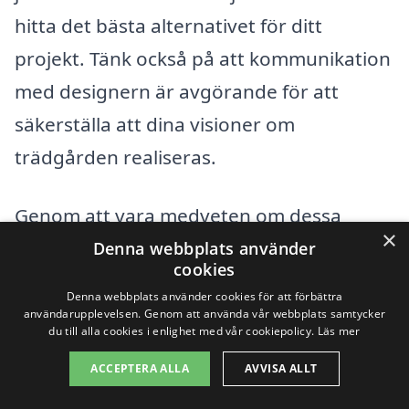
hitta det bästa alternativet för ditt
projekt. Tänk också på att kommunikation
med designern är avgörande för att
säkerställa att dina visioner om
trädgården realiseras.
Genom att vara medveten om dessa
×
faktorer kan du bättre förstå priset på
Denna webbplats använder
cookies
trädgårdsdesign i Tving och få ett mer
Denna webbplats använder cookies för att förbättra
träffande erbjudande. Sök på vår
användarupplevelsen. Genom att använda vår webbplats samtycker
du till alla cookies i enlighet med vår cookiepolicy.
Läs mer
plattform för att hitta kvalificerade
ACCEPTERA ALLA
AVVISA ALLT
trädgårdsdesigners i ditt område och få