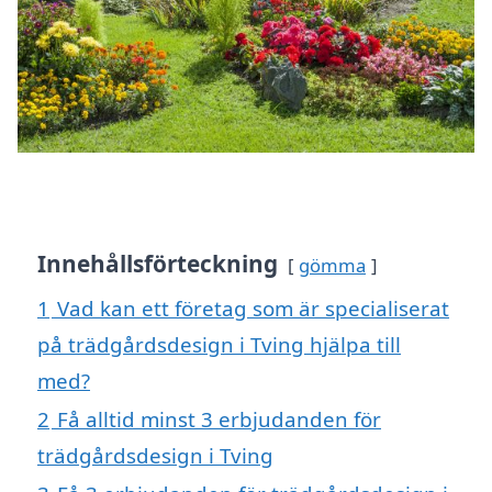
Innehållsförteckning
gömma
1
Vad kan ett företag som är specialiserat
på trädgårdsdesign i Tving hjälpa till
med?
2
Få alltid minst 3 erbjudanden för
trädgårdsdesign i Tving